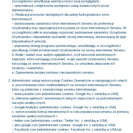
szczególności weryfikację autentyczności sesji przeglądarki,
– optymalizacji i zwiększenia wydajności usług świadczonych przez
Administratora.
c. Realizacji procesów niezbędnych dla pełnej funkcjonalności stron
internetowych
– dostosowania zawartości stron internetowych Serwisu do preferencji
Użytkownika oraz optymalizacji korzystania ze stron internetowych Serwisu. W
szczególności pliki te pozwalają rozpoznać podstawowe parametry Urządzenia
Użytkownika i odpowiednio wyświetlić stronę internetową, dostosowaną do jego
indywidualnych potrzeb,
– poprawnej obsługi programu partnerskiego, umożliwiając w szczególności
weryfikację źródeł przekierowań Użytkowników na strony internetowe Serwisu.
d. Analiz i badań oraz audytu oglądalności, czyli tworzenia anonimowych
statystyk, które pomagają zrozumieć, w jaki sposób Użytkownicy Serwisu
korzystają ze stron internetowych Serwisu, co umożliwia ulepszanie ich
struktury i zawartości.
e. Zapewnienia bezpieczeństwa i niezawodności serwisu.
Administrator usługi wykorzystuje Cookies Zewnętrzne w następujących celach:
a. prezentowania treści multimedialnych na stronach internetowych Serwisu,
które są pobierane z zewnętrznego serwisu internetowego:
– www.youtube.com [administrator cookies: Google Inc z siedzibą w USA]
b. zbierania ogólnych i anonimowych danych statycznych za pośrednictwem
narzędzi analitycznych:
– Google Analytics [administrator cookies: Google Inc z siedzibą w USA]
c. wykorzystania funkcji interaktywnych w celu popularyzacji serwisu za pomocą
serwisów społecznościowych:<
– twitter.com [administrator cookies: Twitter Inc. z siedzibą w USA]
– plus.google.com [administrator cookies: Google Inc z siedzibą w USA]
– Facebook.com [administrator cookies: Facebook Inc z siedzibą w USA lub