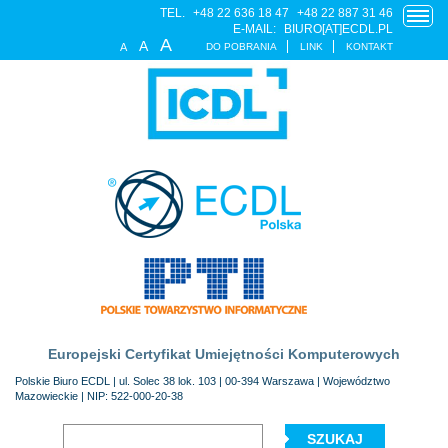
TEL.
+48 22 636 18 47
+48 22 887 31 46
E-MAIL:
BIURO[AT]ECDL.PL
A
A
DO POBRANIA
LINK
KONTAKT
A
Europejski Certyfikat Umiejętności Komputerowych
Polskie Biuro ECDL | ul. Solec 38 lok. 103 | 00-394 Warszawa | Województwo
Mazowieckie | NIP: 522-000-20-38
SZUKAJ