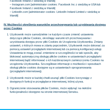
Facebook Ireland z siedzibą w Irlandii]
– Instagram.com [administrator cookies: Facebook Inc z siedzibą w USA lub
Facebook Ireland z siedzibą w Irlandii]
– LinkedIn.com [administrator cookies: LinkedIn Ireland Limited z siedzibą w
Irlandii]
IV. Możliwości określenia warunków przechowywania lub uzyskiwania dostępu
przez Cookies
Użytkownik może samodzielnie i w każdym czasie zmienić ustawienia
dotyczące plików Cookies, określając warunki ich przechowywania i
uzyskiwania dostępu przez pliki Cookies do Urządzenia Użytkownika. Zmiany
ustawień, o których mowa w zdaniu poprzednim, Użytkownik może dokonać za
pomocą ustawień przeglądarki internetowej lub za pomocą konfiguracji usługi.
Ustawienia te mogą zostać zmienione w szczególności w taki sposób, aby
blokować automatyczną obsługę plików cookies w ustawieniach przeglądarki
internetowej bądź informować o ich każdorazowym zamieszczeniu Cookies na
urządzeniu Użytkownika. Szczegółowe informacje o możliwości i sposobach
obsługi plików cookies dostępne są w ustawieniach oprogramowania
(przeglądarki internetowej).
Użytkownik może w każdej chwili usunąć pliki Cookies korzystając z
dostępnych funkcji w przeglądarce internetowej, której używa.
Ograniczenie stosowania plików Cookies, może wpłynąć na niektóre
funkcjonalności dostępne na stronie internetowej Serwisu.