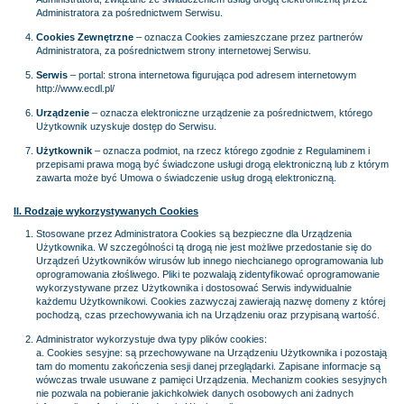
Administratora za pośrednictwem Serwisu.
Cookies Zewnętrzne
– oznacza Cookies zamieszczane przez partnerów
Administratora, za pośrednictwem strony internetowej Serwisu.
Serwis
– portal: strona internetowa figurująca pod adresem internetowym
http://www.ecdl.pl/
Urządzenie
– oznacza elektroniczne urządzenie za pośrednictwem, którego
Użytkownik uzyskuje dostęp do Serwisu.
Użytkownik
– oznacza podmiot, na rzecz którego zgodnie z Regulaminem i
przepisami prawa mogą być świadczone usługi drogą elektroniczną lub z którym
zawarta może być Umowa o świadczenie usług drogą elektroniczną.
II. Rodzaje wykorzystywanych Cookies
Stosowane przez Administratora Cookies są bezpieczne dla Urządzenia
Użytkownika. W szczególności tą drogą nie jest możliwe przedostanie się do
Urządzeń Użytkowników wirusów lub innego niechcianego oprogramowania lub
oprogramowania złośliwego. Pliki te pozwalają zidentyfikować oprogramowanie
wykorzystywane przez Użytkownika i dostosować Serwis indywidualnie
każdemu Użytkownikowi. Cookies zazwyczaj zawierają nazwę domeny z której
pochodzą, czas przechowywania ich na Urządzeniu oraz przypisaną wartość.
Administrator wykorzystuje dwa typy plików cookies:
a. Cookies sesyjne: są przechowywane na Urządzeniu Użytkownika i pozostają
tam do momentu zakończenia sesji danej przeglądarki. Zapisane informacje są
wówczas trwale usuwane z pamięci Urządzenia. Mechanizm cookies sesyjnych
nie pozwala na pobieranie jakichkolwiek danych osobowych ani żadnych