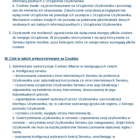
informacji poufnych z Urządzenia Użytkownika.
b. Cookies trwałe: są przechowywane na Urządzeniu Użytkownika i pozostają
tam do momentu ich skasowania. Zakończenie sesji danej przeglądarki lub
wyłączenie Urządzenia nie powoduje ich usunięcia z Urządzenia Użytkownika.
Mechanizm cookies trwałych nie pozwala na pobieranie jakichkolwiek danych
osobowych ani żadnych informacji poufnych z Urządzenia Użytkownika.
Użytkownik ma możliwość ograniczenia lub wyłączenia dostępu plików cookies
do swojego Urządzenia. W przypadku skorzystania z tej opcji korzystanie ze
Serwisu będzie możliwe, poza funkcjami, które ze swojej natury wymagają plików
cookies.
III. Cele w jakich wykorzystywane są Cookies
Administrator wykorzystuje Cookies Własne w następujących celach:
a. Konfiguracji serwisu
– dostosowania zawartości stron internetowych Serwisu do preferencji
Użytkownika oraz optymalizacji korzystania ze stron internetowych Serwisu,
– rozpoznania urządzenia Użytkownika Serwisu oraz jego lokalizację i
odpowiednio wyświetlenia strony internetowej, dostosowanej do jego
indywidualnych potrzeb,
– zapamiętania ustawień wybranych przez Użytkownika i personalizacji
interfejsu Użytkownika, np. w zakresie wybranego języka lub regionu, z którego
pochodzi Użytkownik,
– rozmiaru czcionki, wyglądu strony internetowej itp…
b. Uwierzytelniania użytkownika w serwisie i zapewnienia sesji użytkownika w
serwisie – utrzymania sesji Użytkownika Serwisu (po zalogowaniu), dzięki której
Użytkownik nie musi na każdej podstronie Serwisu ponownie wpisywać loginu i
hasła,
– poprawnej konfiguracji wybranych funkcji Serwisu, umożliwiając w