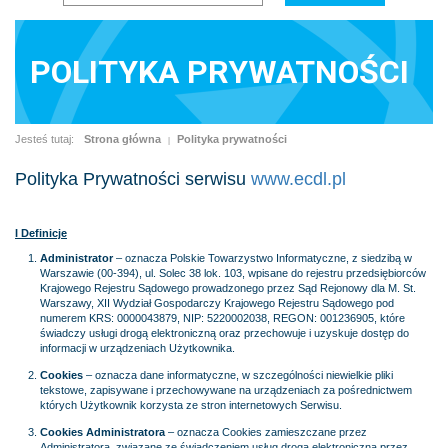
POLITYKA PRYWATNOŚCI
Jesteś tutaj:
Strona główna
Polityka prywatności
|
Polityka Prywatności serwisu
www.ecdl.pl
I Definicje
Administrator
– oznacza Polskie Towarzystwo Informatyczne, z siedzibą w
Warszawie (00-394), ul. Solec 38 lok. 103, wpisane do rejestru przedsiębiorców
Krajowego Rejestru Sądowego prowadzonego przez Sąd Rejonowy dla M. St.
Warszawy, XII Wydział Gospodarczy Krajowego Rejestru Sądowego pod
numerem KRS: 0000043879, NIP: 5220002038, REGON: 001236905, które
świadczy usługi drogą elektroniczną oraz przechowuje i uzyskuje dostęp do
informacji w urządzeniach Użytkownika.
Cookies
– oznacza dane informatyczne, w szczególności niewielkie pliki
tekstowe, zapisywane i przechowywane na urządzeniach za pośrednictwem
których Użytkownik korzysta ze stron internetowych Serwisu.
Cookies Administratora
– oznacza Cookies zamieszczane przez
Administratora, związane ze świadczeniem usług drogą elektroniczną przez