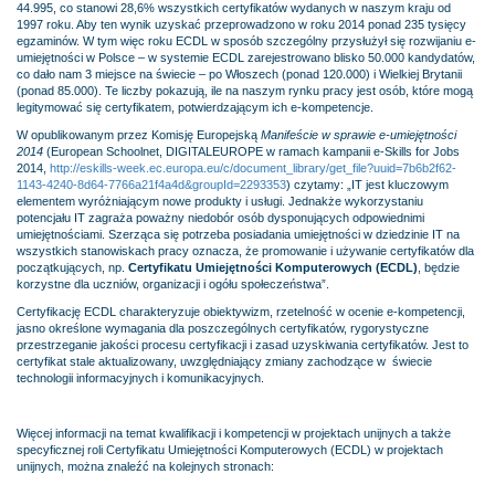
44.995, co stanowi 28,6% wszystkich certyfikatów wydanych w naszym kraju od
1997 roku. Aby ten wynik uzyskać przeprowadzono w roku 2014 ponad 235 tysięcy
egzaminów. W tym więc roku ECDL w sposób szczególny przysłużył się rozwijaniu e-
umiejętności w Polsce – w systemie ECDL zarejestrowano blisko 50.000 kandydatów,
co dało nam 3 miejsce na świecie – po Włoszech (ponad 120.000) i Wielkiej Brytanii
(ponad 85.000). Te liczby pokazują, ile na naszym rynku pracy jest osób, które mogą
legitymować się certyfikatem, potwierdzającym ich e-kompetencje.
W opublikowanym przez Komisję Europejską
Manifeście w sprawie e-umiejętności
2014
(European Schoolnet, DIGITALEUROPE w ramach kampanii e-Skills for Jobs
2014,
http://eskills-week.ec.europa.eu/c/document_library/get_file?uuid=7b6b2f62-
1143-4240-8d64-7766a21f4a4d&groupId=2293353
) czytamy: „IT jest kluczowym
elementem wyróżniającym nowe produkty i usługi. Jednakże wykorzystaniu
potencjału IT zagraża poważny niedobór osób dysponujących odpowiednimi
umiejętnościami. Szerząca się potrzeba posiadania umiejętności w dziedzinie IT na
wszystkich stanowiskach pracy oznacza, że promowanie i używanie certyfikatów dla
początkujących, np.
Certyfikatu Umiejętności Komputerowych (ECDL)
, będzie
korzystne dla uczniów, organizacji i ogółu społeczeństwa”.
Certyfikację ECDL charakteryzuje obiektywizm, rzetelność w ocenie e-kompetencji,
jasno określone wymagania dla poszczególnych certyfikatów, rygorystyczne
przestrzeganie jakości procesu certyfikacji i zasad uzyskiwania certyfikatów. Jest to
certyfikat stale aktualizowany, uwzględniający zmiany zachodzące w świecie
technologii informacyjnych i komunikacyjnych.
Więcej informacji na temat kwalifikacji i kompetencji w projektach unijnych a także
specyficznej roli Certyfikatu Umiejętności Komputerowych (ECDL) w projektach
unijnych, można znaleźć na kolejnych stronach: