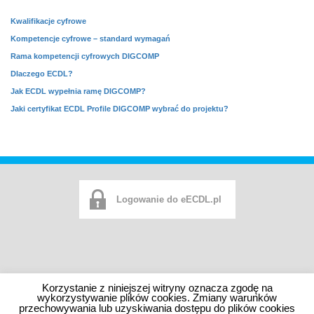
Kwalifikacje cyfrowe
Kompetencje cyfrowe – standard wymagań
Rama kompetencji cyfrowych DIGCOMP
Dlaczego
ECDL
?
Jak ECDL wypełnia ramę DIGCOMP?
Jaki certyfikat ECDL Profile DIGCOMP wybrać do projektu?
Logowanie do eECDL.pl
Korzystanie z niniejszej witryny oznacza zgodę na
Mapa serwisu
Polityka prywatności
wykorzystywanie plików cookies. Zmiany warunków
Copyrights © ECDL Polska
przechowywania lub uzyskiwania dostępu do plików cookies