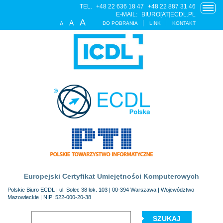
TEL.
+48 22 636 18 47
+48 22 887 31 46
E-MAIL:
BIURO[AT]ECDL.PL
A
A
DO POBRANIA
LINK
KONTAKT
A
Europejski Certyfikat Umiejętności Komputerowych
Polskie Biuro ECDL | ul. Solec 38 lok. 103 | 00-394 Warszawa | Województwo
Mazowieckie | NIP: 522-000-20-38
SZUKAJ