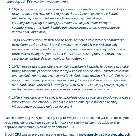
następujących Priorytetów Inwestycyjnych:
10(i)
ograniczenie i zapobieganie przedwczesnemu kończeniu nauki szkolnej
oraz zapewnianie równego dostępu do dobrej jakości wczesnej edukacji
elementarnej oraz kształcenia podstawowego, gimnazjalnego
i ponadgimnazjalnego, z uwzględnieniem formalnych, nieformalnych
i pozaformalnych ścieżek kształcenia umożliwiających ponowne podjęcie
kształcenia i szkolenia;
10(iii)
wyrównywanie dostępu do uczenia się przez całe życie o charakterze
formalnym, nieformalnym i pozaformalnym wszystkich grup wiekowych,
poszerzanie wiedzy, podnoszenie umiejętności i kompetencji siły roboczej oraz
promowanie elastycznych ścieżek kształcenia, w tym poprzez doradztwo
zawodowe i potwierdzanie nabytych kompetencji;
10(iv)
lepsze dostosowanie systemów kształcenia i szkolenia do potrzeb rynku
pracy, ułatwianie przechodzenia z etapu kształcenia do etapu zatrudnienia oraz
wzmacnianie systemów kształcenia i szkolenia zawodowego i ich jakości, w tym
poprzez mechanizmy prognozowania umiejętności, dostosowania programów
nauczania oraz tworzenia i rozwoju systemów uczenia się poprzez praktyczną
naukę zawodu realizowaną w ścisłej współpracy z pracodawcami
;
10(a)
inwestowanie w kształcenie, szkolenie oraz szkolenie zawodowe na rzecz
zdobywania umiejętności i uczenia się przez całe życie poprzez rozwój
infrastruktury edukacyjnej i szkoleniowej
.
Celem interwencji EFS jest między innymi zwiększenie uczestnictwa osób dorosłych
w uczeniu się przez całe życie, w tym uzyskiwanie kwalifikacji lub zdobywanie i
poprawa kompetencji tych osób w zakresie TIK.
Środki EFS zostaną przeznaczone między innymi na
wsparcie osób wykazujących