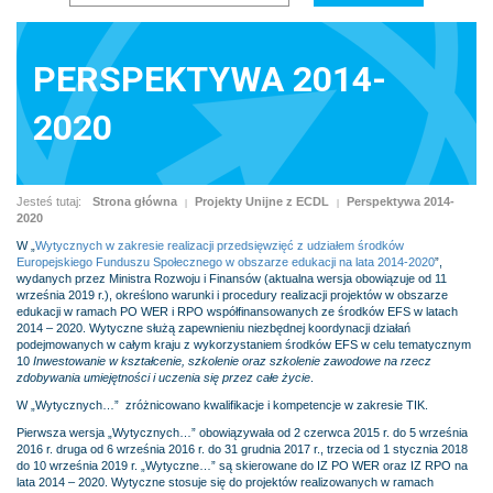
PERSPEKTYWA 2014-
2020
Jesteś tutaj:
Strona główna
Projekty Unijne z ECDL
Perspektywa 2014-
|
|
2020
W „
Wytycznych w zakresie realizacji przedsięwzięć z udziałem środków
Europejskiego Funduszu Społecznego w obszarze edukacji na lata 2014-2020
”,
wydanych przez Ministra Rozwoju i Finansów (aktualna wersja obowiązuje od 11
września 2019 r.), określono warunki i procedury realizacji projektów w obszarze
edukacji w ramach PO WER i RPO współfinansowanych ze środków EFS w latach
2014 – 2020. Wytyczne służą zapewnieniu niezbędnej koordynacji działań
podejmowanych w całym kraju z wykorzystaniem środków EFS w celu tematycznym
10
Inwestowanie w kształcenie, szkolenie oraz szkolenie
zawodowe na rzecz
zdobywania umiejętności i uczenia się przez całe życie
.
W „Wytycznych…” zróżnicowano kwalifikacje i kompetencje w zakresie TIK.
Pierwsza wersja „Wytycznych…” obowiązywała od 2 czerwca 2015 r. do 5 września
2016 r. druga od 6 września 2016 r. do 31 grudnia 2017 r., trzecia od 1 stycznia 2018
do 10 września 2019 r. „Wytyczne…” są skierowane do IZ PO WER oraz IZ RPO na
lata 2014 – 2020. Wytyczne stosuje się do projektów realizowanych w ramach