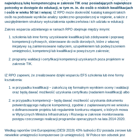
największą lukę kompetencyjną w zakresie TIK oraz posiadających największe
potrzeby w dostępie do edukacji, w tym m. in. do osób o niskich kwalifikacjach
i osób w wieku 50 lat i więcej
. IZ RPO może dookreślić katalog kategorii takich
osób na podstawie wyników analizy społeczno-gospodarczej w regionie, a także z
uwzględnieniem struktury wykształcenia społeczeństwa i ich udziału w edukacji.
Zakres wsparcia udzielanego w ramach RPO obejmuje między innymi:
szkolenia lub inne formy uzyskiwanie kwalifikacji lub zdobywanie i poprawę
kompetencji cyfrowych, skierowane do osób dorosłych, które z własnej
inicjatywy są zainteresowane nabyciem, uzupełnieniem lub podwyższeniem
umiejętności, kompetencji lub kwalifikacji w powyższym zakresie;
programy walidacji i certyfikacji kompetencji uzyskanych poza projektem w
zakresie TIK.
IZ RPO zapewni, że zrealizowane dzięki wsparciu EFS szkolenia lub inne formy
kształcenia:
w przypadku kwalifikacji – zakończą się formalnym wynikiem oceny i walidacji
oraz będą dawać możliwość uzyskania certyfikatu (nadaniem kwalifikacji) albo
w przypadku kompetencji – będą dawać możliwość uzyskania dokumentu
potwierdzającego nabycie kompetencji, zgodnie z zaplanowanymi we wniosku
o dofinansowanie projektu lub regulaminie konkursu etapami, o których mowa
w Wytycznych Ministra Infrastruktury i Rozwoju w zakresie monitorowania
postępu rzeczowego realizacji programów operacyjnych na lata 2014-2020.
Według raportów Unii Europejskiej (DESI 2019) 43% ludności EU posiada zerowe lub
niewielkie umiejętności komputerowe (e-umiejętności). W Polsce ten odsetek jest