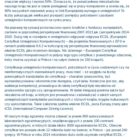
znacznie większy i wynosi 54%. Oznacza to, że ponad połowa mieszkańców
naszego kraju nie jest w stanie posługiwać się w pracy komputerem a ocenia się, że
90% wszystkich stanowisk pracy w Unii Europejskiej wymaga e-umiejętności! Te
liczby pokazują jak wielka jest przepaść pomiędzy potrzebami i zasobami
umiejętności komputerowych na rynku pracy.
Na poprawę tej sytuacji przeznaczono sporo środków z funduszy europejskich,
zarówno w poprzedniej perspektywie finansowej 2007-2013 jak i perspektywie 2014-
2020. Dużą rolę w rozwijaniu e-umiejętności odgrywał i odgrywa ECDL (Europejski
Certyfikat Umiejętności Komputerowych) – dla projektów finansowanych z EFS w
ramach poddziałania 9.6.2 w kończącej się perspektywie finansowej wprowadzono
właśnie ECDL jako kryterium dostępu. Nic dziwnego – Europejski Certyfikat
Umiejętności Komputerowych to jedyny tego typu certyfikat z prawdziwego zdarzenia,
który można uzyskać w Polsce i na całym świecie (w 150 krajach).
Certyfikacja umiejętności komputerowych, potrzebnych w życiu codziennym czy na
nieinformatycznych stanowiskach pracy, musi mieć – ze względu na liczbę
potencjalnych kandydatów do certyfikacji – charakter powszechny, być
wystandaryzowana i ekonomicznie dostępna, czyli tania. Konieczne jest też, aby
walidacja kompetencji, prowadząca do takiej certyfikacji była niezależna od
producentów sprzętu czy oprogramowania. W dobie integracji powinna także być
niezależna od kraju, w którym jest prowadzona i zaświadczać o takich samych
umiejętnościach kandydatów pochodzących z różnych krajów, kręgów kulturowych
czy wykształcenia. Takie założenia spełnia właśnie ECDL, poza Europą znany jako
ICDL (
International Computer Driving Licence
).
W naszym kraju egzaminy można zdawać w prawie 800 autoryzowanych
laboratoriach egzaminacyjnych, współpracujących z prawie 100 centrami
egzaminacyjnymi, w których działa blisko 3000 egzaminatorów ECDL. Obecnie
certyfikat ten posiada około 12 milionów ludzi na świecie, w Polsce – już ponad 240
tysięcy. W Polsce w roku 2014 rekordowo dużo osób uzyskało certyfikat ECDL –